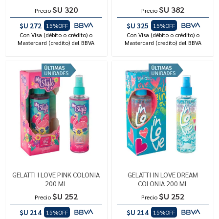
$U 320
$U 382
Precio
Precio
$U 272
$U 325
15%OFF
15%OFF
Con Visa (débito o crédito) o
Con Visa (débito o crédito) o
Mastercard (credito) del BBVA
Mastercard (credito) del BBVA
GELATTI I LOVE PINK COLONIA
GELATTI IN LOVE DREAM
200 ML
COLONIA 200 ML
$U 252
$U 252
Precio
Precio
$U 214
$U 214
15%OFF
15%OFF