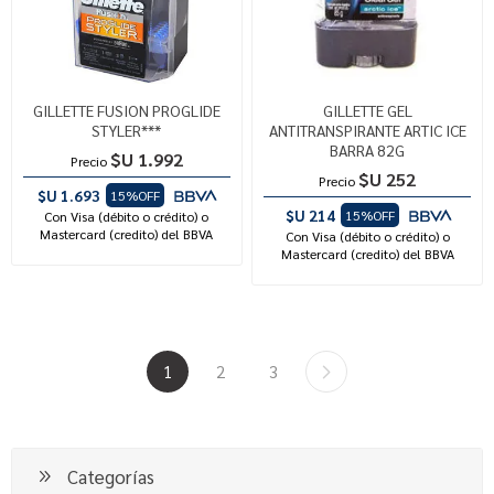
GILLETTE FUSION PROGLIDE
GILLETTE GEL
STYLER***
ANTITRANSPIRANTE ARTIC ICE
BARRA 82G
$U 1.992
Precio
$U 252
Precio
$U 1.693
15%OFF
$U 214
15%OFF
Con Visa (débito o crédito) o
Mastercard (credito) del BBVA
Con Visa (débito o crédito) o
Mastercard (credito) del BBVA
1
2
3
Categorías