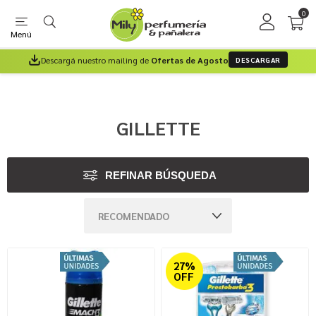
0
Menú
Descargá nuestro mailing de
Ofertas de Agosto
DESCARGAR
GILLETTE
REFINAR BÚSQUEDA
27%
OFF