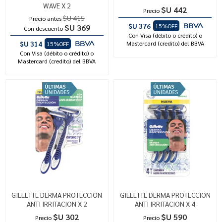
WAVE X 2
$U 442
Precio
$U 415
Precio antes
$U 376
15%OFF
$U 369
Con descuento
Con Visa (débito o crédito) o
$U 314
Mastercard (credito) del BBVA
15%OFF
Con Visa (débito o crédito) o
Mastercard (credito) del BBVA
GILLETTE DERMA PROTECCION
GILLETTE DERMA PROTECCION
ANTI IRRITACION X 2
ANTI IRRITACION X 4
$U 302
$U 590
Precio
Precio