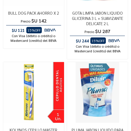
BULL DOG PACK AHORRO X 2
GOTA LIMPA JABON LIQUIDO
GLICERINA 3 L + SUAVIZANTE
$U 142
Precio
DELICATE 2 L
$U 121
15%OFF
$U 287
Precio
Con Visa (débito o crédito) o
Mastercard (credito) del BBVA
$U 244
15%OFF
Con Visa (débito o crédito) o
Mastercard (credito) del BBVA
KOLYNOS CEPILLO MASTER
PLUMA JABON LIQUIDO PARA