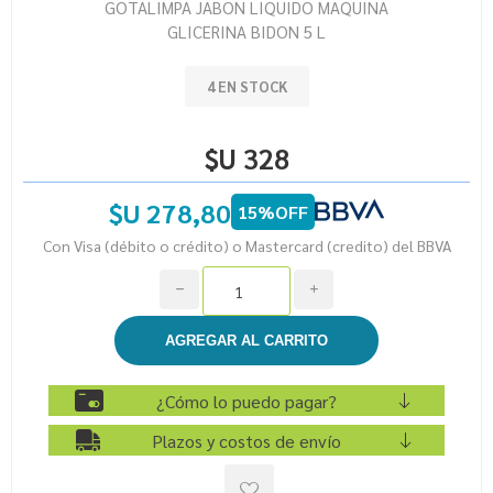
GOTALIMPA JABON LIQUIDO MAQUINA
GLICERINA BIDON 5 L
4 EN STOCK
$U 328
$U 278,80
15%OFF
Con Visa (débito o crédito) o Mastercard (credito) del BBVA
h
i
¿Cómo lo puedo pagar?
Plazos y costos de envío