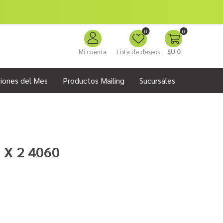
0
0
Mi cuenta
Lista de deseos
$U 0
iones del Mes
Productos Mailing
Sucursales
X 2 4060