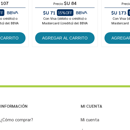
 107
$U 84
Precio
Preci
$U 71
$U 173
FF
15%OFF
o crédito) o
Con Visa (débito o crédito) o
Con Visa (d
to) del BBVA
Mastercard (credito) del BBVA
Mastercard 
INFORMACIÓN
MI CUENTA
¿Cómo comprar?
Mi cuenta