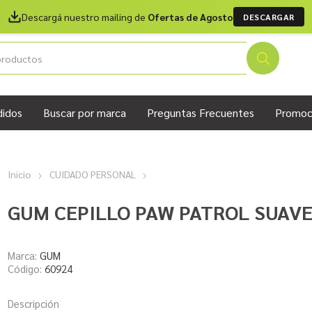
Descargá nuestro mailing de
Ofertas de Agosto
DESCARGAR
didos
Buscar por marca
Preguntas Frecuentes
Promoc
Inicio
CUIDADO PERSONAL
GUM CEPILLO PAW PATROL SUAVE 
Marca:
GUM
Código:
60924
Descripción