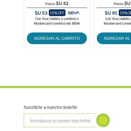
$U 62
$U
Precio
Precio
$U 53
$U 91
15%OFF
15%O
Con Visa (débito o crédito) o
Con Visa (débito 
Mastercard (credito) del BBVA
Mastercard (credi
Suscribite a nuestro boletín