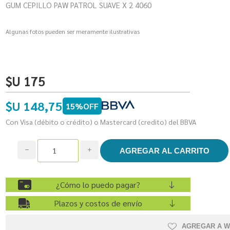
GUM CEPILLO PAW PATROL SUAVE X 2 4060
Algunas fotos pueden ser meramente ilustrativas
$U 175
$U 148,75
15%OFF
Con Visa (débito o crédito) o Mastercard (credito) del BBVA
h
i
¿Cómo lo puedo pagar?
Plazos y costos de envío
AGREGAR A W