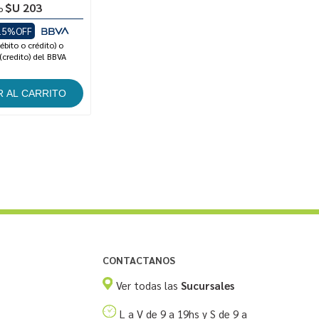
$U 203
o
15%OFF
ébito o crédito) o
(credito) del BBVA
CONTACTANOS
Ver todas las
Sucursales
L a V de 9 a 19hs y S de 9 a