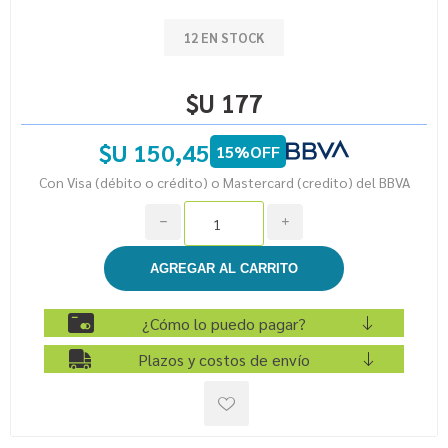
12 EN STOCK
$U 177
$U 150,45
15%OFF
Con Visa (débito o crédito) o Mastercard (credito) del BBVA
h
i
¿Cómo lo puedo pagar?
Plazos y costos de envío