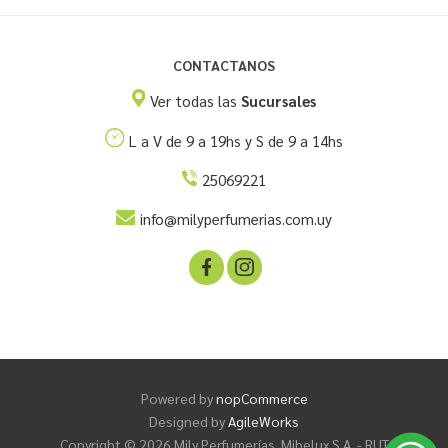
CONTACTANOS
Ver todas las
Sucursales
L a V de 9 a 19hs y S de 9 a 14hs
25069221
info@milyperfumerias.com.uy
Powered by
nopCommerce
Designed by
AgileWorks
Copyright © 2026 Mily Perfumerías. Mibelux S.A. - RUT