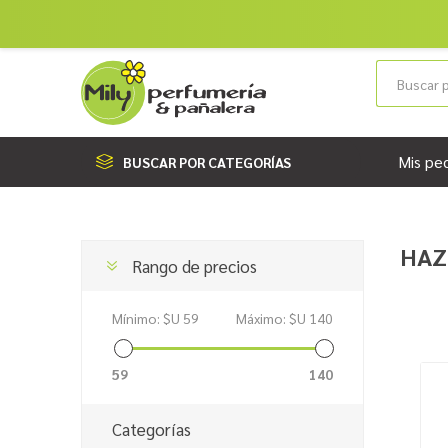
Mis pe
BUSCAR POR CATEGORÍAS
HAZ
Rango de precios
Mínimo:
$U 59
Máximo:
$U 140
59
140
Categorías