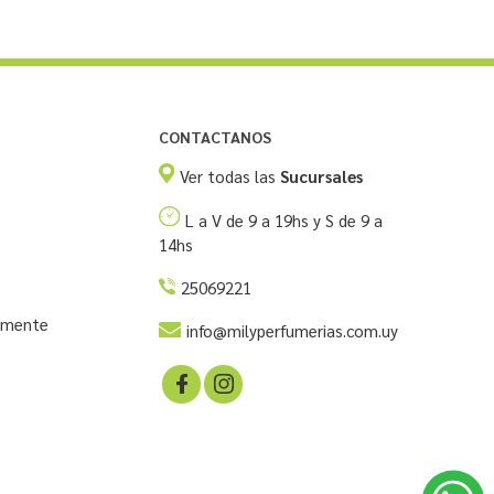
CONTACTANOS
Ver todas las
Sucursales
L a V de 9 a 19hs y S de 9 a
14hs
25069221
temente
info@milyperfumerias.com.uy