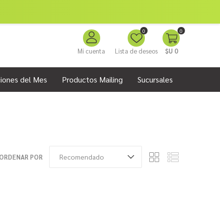
0
0
Mi cuenta
Lista de deseos
$U 0
iones del Mes
Productos Mailing
Sucursales
ORDENAR POR