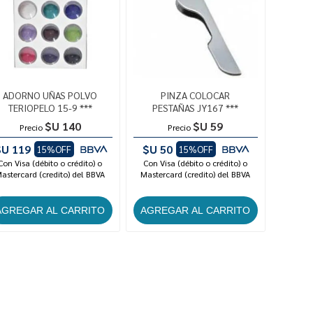
ADORNO UÑAS POLVO
PINZA COLOCAR
TERIOPELO 15-9 ***
PESTAÑAS JY167 ***
$U 140
$U 59
Precio
Precio
$U 119
$U 50
15%OFF
15%OFF
Con Visa (débito o crédito) o
Con Visa (débito o crédito) o
astercard (credito) del BBVA
Mastercard (credito) del BBVA