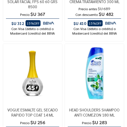
SOLAR FACIAL FPS 60 60 GRS
CREMA TRATAMIENTO 300 ML
8500
$U 689
Precio antes
$U 367
$U 482
Precio
Con descuento
$U 312
$U 410
15%OFF
15%OFF
Con Visa (débito o crédito) o
Con Visa (débito o crédito) o
Mastercard (credito) del BBVA
Mastercard (credito) del BBVA
VOGUE ESMALTE GEL SECADO
HEAD SHOULDERS SHAMPOO
RAPIDO TOP COAT 14 ML
ANTI COMEZON 180 ML
$U 256
$U 283
Precio
Precio