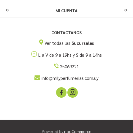
MI CUENTA
CONTACTANOS
Ver todas las
Sucursales
L a V de 9 a 19hs y S de 9 a 14hs
25069221
info@milyperfumerias.com.uy
Powered by
nopCommerce