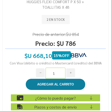
HUGGIES FLEXI COMFORT P X 50 +
TOALLITAS X 48
2 EN STOCK
Precio de anterior:
$U 854
Precio:
$U 786
$U 668,10
15%OFF
Con Visa (débito o crédito) o Mastercard (credito) del BBVA
h
i
¿Cómo lo puedo pagar?
Plazos y costos de envío