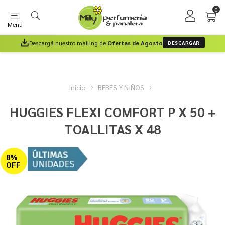
0
Menú
Descargá nuestro mailing de
Ofertas de Agosto
DESCARGAR
Inicio
BEBES Y NIÑOS
HUGGIES FLEXI COMFORT P X 50 +
TOALLITAS X 48
8%
OFF