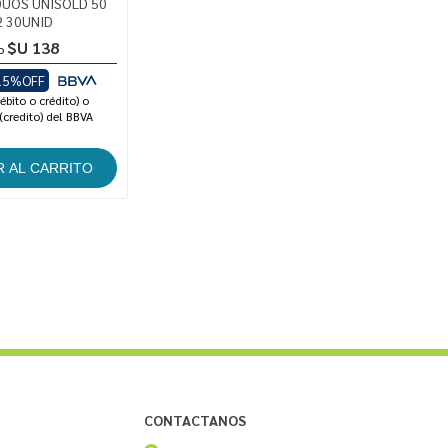
DUOS UNISOLD 50
2 30UNID
$U 138
o
15%OFF
ébito o crédito) o
(credito) del BBVA
CONTACTANOS