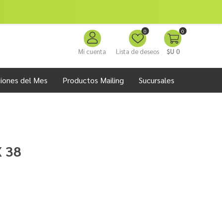
0
0
Mi cuenta
Lista de deseos
$U 0
iones del Mes
Productos Mailing
Sucursales
 38