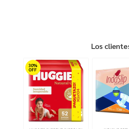
Los client
30%
OFF