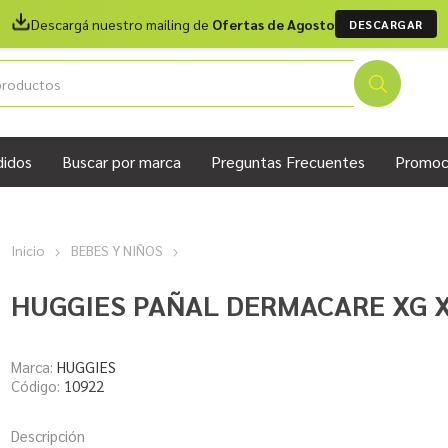
Descargá nuestro mailing de
Ofertas de Agosto
DESCARGAR
didos
Buscar por marca
Preguntas Frecuentes
Promoc
Inicio
BEBES Y NIÑOS
HUGGIES PAÑAL DERMACARE XG X
Marca:
HUGGIES
Código:
10922
Descripción