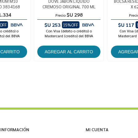
MIUM M10
DOVE JABON LIQUIDO
BOLSA RESI
D 3834168
CREMOSO ORIGINAL 700 ML
X 6
1.334
$U 298
Precio
Preci
$U 253
$U 117
OFF
15%OFF
o crédito) o
Con Visa (débito o crédito) o
Con Visa (d
to) del BBVA
Mastercard (credito) del BBVA
Mastercard 
INFORMACIÓN
MI CUENTA