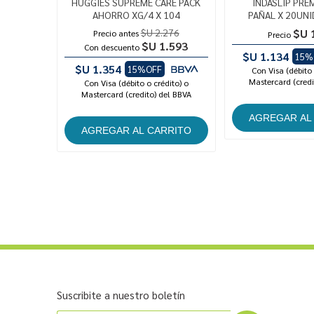
HUGGIES SUPREME CARE PACK
INDASLIP PRE
AHORRO XG/4 X 104
PAÑAL X 20UNI
$U 2.276
$U 
Precio antes
Precio
$U 1.593
Con descuento
$U 1.134
15%
$U 1.354
15%OFF
Con Visa (débito 
Mastercard (credi
Con Visa (débito o crédito) o
Mastercard (credito) del BBVA
Suscribite a nuestro boletín