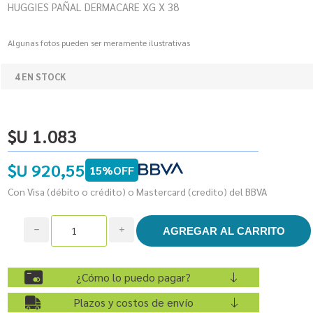
HUGGIES PAÑAL DERMACARE XG X 38
Algunas fotos pueden ser meramente ilustrativas
4 EN STOCK
$U 1.083
$U 920,55
15%OFF
Con Visa (débito o crédito) o Mastercard (credito) del BBVA
h
i
¿Cómo lo puedo pagar?
Plazos y costos de envío