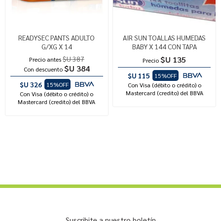
READYSEC PANTS ADULTO
AIR SUN TOALLAS HUMEDAS
G/XG X 14
BABY X 144 CON TAPA
$U 387
$U 135
Precio antes
Precio
$U 384
Con descuento
$U 115
15%OFF
$U 326
15%OFF
Con Visa (débito o crédito) o
Mastercard (credito) del BBVA
Con Visa (débito o crédito) o
Mastercard (credito) del BBVA
Suscribite a nuestro boletín