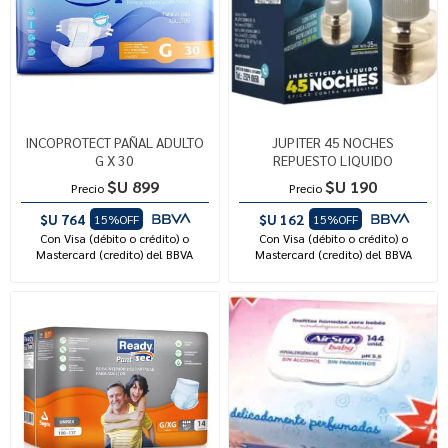
INCOPROTECT PAÑAL ADULTO
JUPITER 45 NOCHES
G X 30
REPUESTO LIQUIDO
$U 899
$U 190
Precio
Precio
$U 764
$U 162
15%OFF
15%OFF
Con Visa (débito o crédito) o
Con Visa (débito o crédito) o
Mastercard (credito) del BBVA
Mastercard (credito) del BBVA