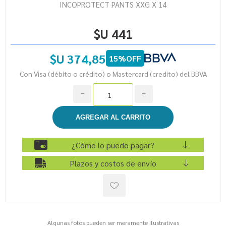
INCOPROTECT PANTS XXG X 14
$U 441
$U 374,85
15%OFF
Con Visa (débito o crédito) o Mastercard (credito) del BBVA
h
i
¿Cómo lo puedo pagar?
Plazos y costos de envío
Algunas fotos pueden ser meramente ilustrativas