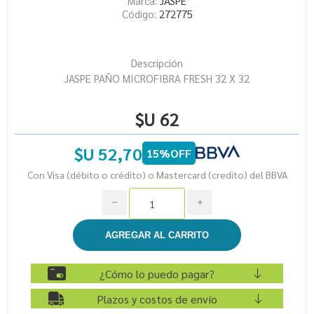
Marca:
JASPE
Código:
272775
Descripción
JASPE PAÑO MICROFIBRA FRESH 32 X 32
$U 62
$U 52,70
15%OFF
Con Visa (débito o crédito) o Mastercard (credito) del BBVA
h
i
¿Cómo lo puedo pagar?
Plazos y costos de envío