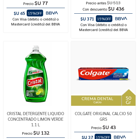
$U 77
$U 513
Precio antes
Precio
$U 436
Con descuento
$U 65
15%OFF
$U 371
15%OFF
Con Visa (débito o crédito) o
Mastercard (credito) del BBVA
Con Visa (débito o crédito) o
Mastercard (credito) del BBVA
CRISTAL DETERGENTE LIQUIDO
COLGATE ORIGINAL CALCIO 50
CONCENTRADO LIMON VERDE
GRS
1.1 L
$U 43
Precio
$U 132
Precio
$U 37
15%OFF