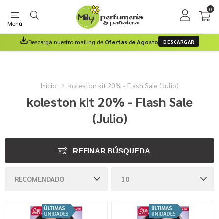
0
Menú
Descargá nuestro mailing de
Ofertas de Agosto
DESCARGAR
Inicio
koleston kit 20% - Flash Sale (Julio)
koleston kit 20% - Flash Sale
(Julio)
REFINAR BÚSQUEDA