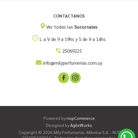
CONTACTANOS
Ver todas las
Sucursales
L a V de 9 a 19hs y S de 9 a 14hs
25069221
info@milyperfumerias.com.uy
Powered by
nopCommerce
Designed by
AgileWorks
Copyright © 2026 Mily Perfumerías. Mibelux S.A. - RUT
215095630016 - Todos los derechos reservados.