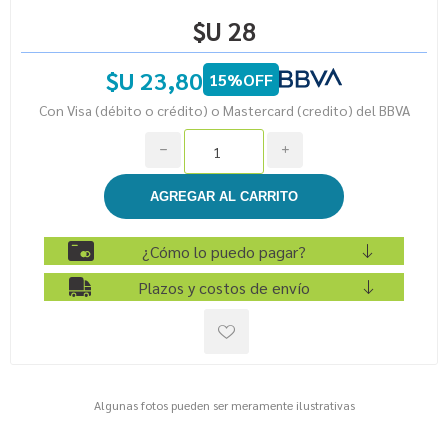
$U 28
$U 23,80
15%OFF
Con Visa (débito o crédito) o Mastercard (credito) del BBVA
h
i
¿Cómo lo puedo pagar?
Plazos y costos de envío
Algunas fotos pueden ser meramente ilustrativas