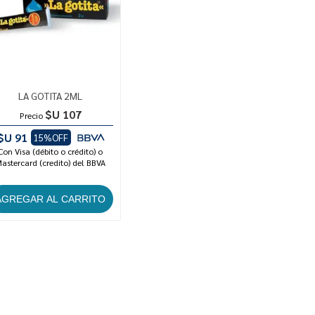
LA GOTITA 2ML
$U 107
Precio
$U 91
15%OFF
Con Visa (débito o crédito) o
astercard (credito) del BBVA