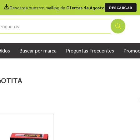
Descargá nuestro mailing de
Ofertas de Agosto
DESCARGAR
didos
Buscar por marca
Preguntas Frecuentes
Promoc
GOTITA