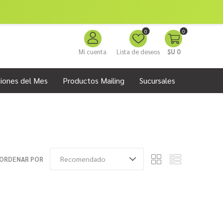
0
0
Mi cuenta
Lista de deseos
$U 0
iones del Mes
Productos Mailing
Sucursales
ORDENAR POR