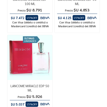
100 ML
ML
$U 8.791
$U 4.853
Precio
Precio
$U 7.472
$U 4.125
15%OFF
15%OFF
Con Visa (débito o crédito) o
Con Visa (débito o crédito) o
Mastercard (credito) del BBVA
Mastercard (credito) del BBVA
LANCOME MIRACLE EDP 50
ML
$U 5.926
Precio
$U 5.037
15%OFF