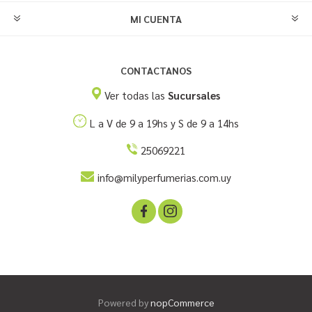
MI CUENTA
CONTACTANOS
Ver todas las
Sucursales
L a V de 9 a 19hs y S de 9 a 14hs
25069221
info@milyperfumerias.com.uy
Powered by
nopCommerce