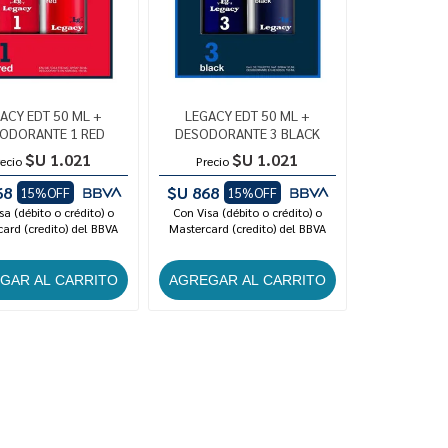
ACY EDT 50 ML +
LEGACY EDT 50 ML +
ODORANTE 1 RED
DESODORANTE 3 BLACK
$U 1.021
$U 1.021
ecio
Precio
68
$U 868
15%OFF
15%OFF
sa (débito o crédito) o
Con Visa (débito o crédito) o
ard (credito) del BBVA
Mastercard (credito) del BBVA