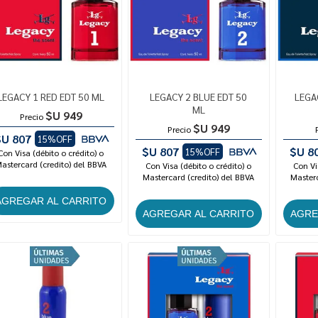
LEGACY 1 RED EDT 50 ML
LEGACY 2 BLUE EDT 50
LEGA
ML
$U 949
Precio
$U 949
Precio
$U 807
15%OFF
$U 807
$U 8
15%OFF
Con Visa (débito o crédito) o
astercard (credito) del BBVA
Con Visa (débito o crédito) o
Con Vi
Mastercard (credito) del BBVA
Masterc