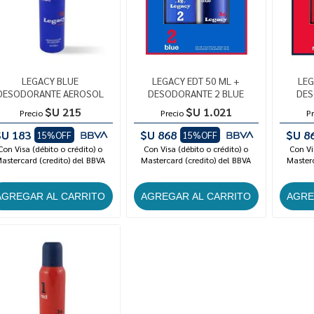
LEGACY BLUE
LEGACY EDT 50 ML +
LEG
DESODORANTE AEROSOL
DESODORANTE 2 BLUE
DES
$U 215
$U 1.021
Precio
Precio
Pr
$U 183
$U 868
$U 8
15%OFF
15%OFF
Con Visa (débito o crédito) o
Con Visa (débito o crédito) o
Con Vi
astercard (credito) del BBVA
Mastercard (credito) del BBVA
Masterc