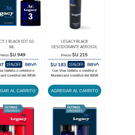
CY 3 BLACK EDT 50
LEGACY BLACK
ML
DESODORANTE AEROSOL
$U 949
$U 215
Precio
Precio
07
$U 183
15%OFF
15%OFF
sa (débito o crédito) o
Con Visa (débito o crédito) o
ard (credito) del BBVA
Mastercard (credito) del BBVA