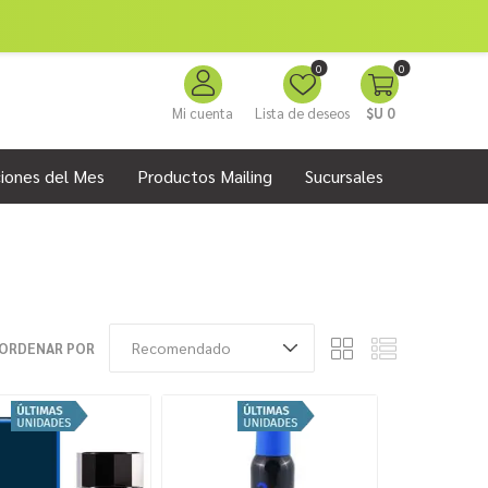
0
0
Mi cuenta
Lista de deseos
$U 0
iones del Mes
Productos Mailing
Sucursales
ORDENAR POR