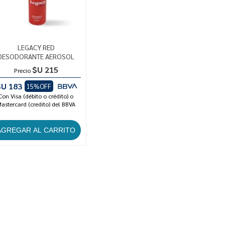
LEGACY RED
DESODORANTE AEROSOL
$U 215
Precio
$U 183
15%OFF
Con Visa (débito o crédito) o
astercard (credito) del BBVA