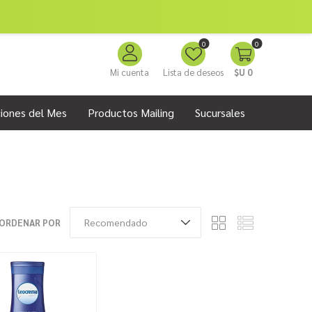
0
0
Mi cuenta
Lista de deseos
$U 0
iones del Mes
Productos Mailing
Sucursales
ORDENAR POR