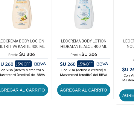
LEOCREMA BODY LOCION
LEOCREMA BODY LOTION
LEOC
NUTRITIVA KARITE 400 ML
HIDRATANTE ALOE 400 ML
NOU
$U 306
$U 306
Precio
Precio
$U 260
$U 260
15%OFF
15%OFF
$U 2
Con Visa (débito o crédito) o
Con Visa (débito o crédito) o
astercard (credito) del BBVA
Mastercard (credito) del BBVA
Con Vi
Masterc