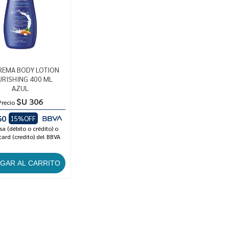
REMA BODY LOTION
RISHING 400 ML
AZUL
$U 306
Precio
60
15%OFF
sa (débito o crédito) o
ard (credito) del BBVA