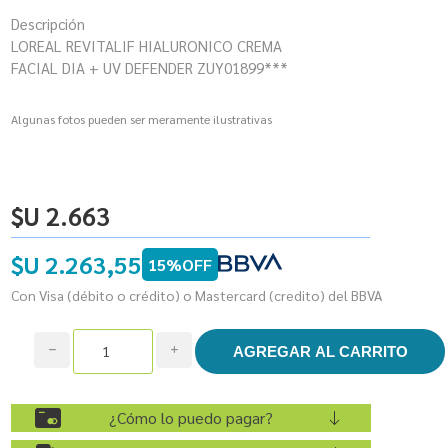
Descripción
LOREAL REVITALIF HIALURONICO CREMA
FACIAL DIA + UV DEFENDER ZUY01899***
Algunas fotos pueden ser meramente ilustrativas
$U 2.663
$U 2.263,55
15%OFF
Con Visa (débito o crédito) o Mastercard (credito) del BBVA
h
i
¿Cómo lo puedo pagar?