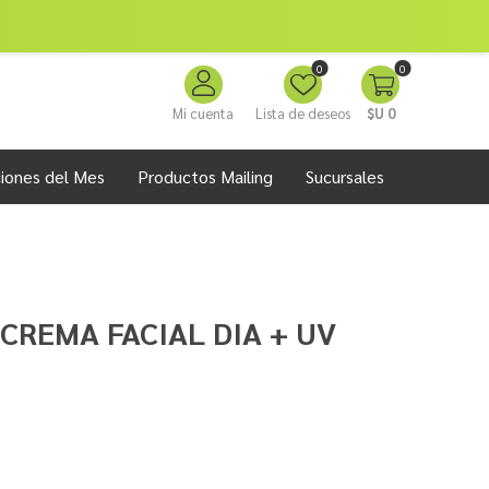
0
0
Mi cuenta
Lista de deseos
$U 0
iones del Mes
Productos Mailing
Sucursales
CREMA FACIAL DIA + UV