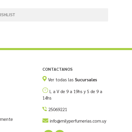
ISHLIST
CONTACTANOS
Ver todas las
Sucursales
L a V de 9 a 19hs y S de 9 a
14hs
25069221
temente
info@milyperfumerias.com.uy