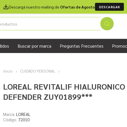
Descargá nuestro mailing de
Ofertas de Agosto
DESCARGAR
didos
Buscar por marca
Preguntas Frecuentes
Promoc
Inicio
CUIDADO PERSONAL
LOREAL REVITALIF HIALURONICO 
DEFENDER ZUY01899***
Marca:
LOREAL
Código:
72010