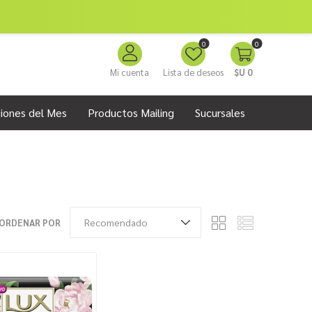
0
0
Mi cuenta
Lista de deseos
$U 0
iones del Mes
Productos Mailing
Sucursales
ORDENAR POR