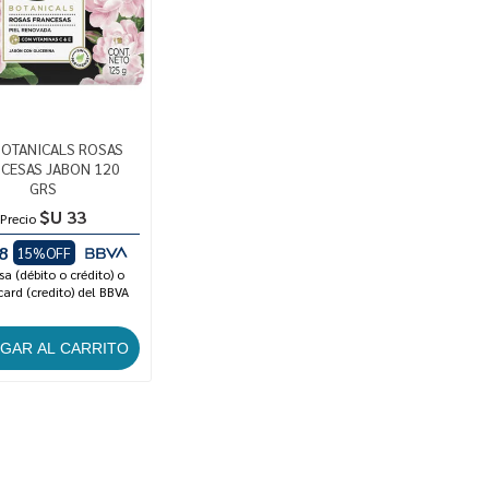
BOTANICALS ROSAS
CESAS JABON 120
GRS
$U 33
Precio
8
15%OFF
sa (débito o crédito) o
ard (credito) del BBVA