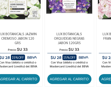
LUX BOTANICALS JAZMIN
LUX BOTANICALS
LUX 
CREMOSO JABON 120
ORQUIDEAS NEGRAS
FRAN
GRS
JABON 120GRS
$U 33
$U 33
Precio
Precio
$U 28
$U 28
$U 2
15%OFF
15%OFF
Con Visa (débito o crédito) o
Con Visa (débito o crédito) o
Con Vi
astercard (credito) del BBVA
Mastercard (credito) del BBVA
Masterc