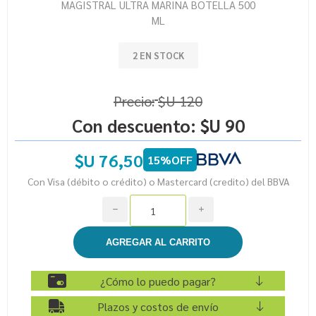
MAGISTRAL ULTRA MARINA BOTELLA 500
ML
2 EN STOCK
Precio:
$U 120
Con descuento:
$U 90
$U 76,50
15%OFF
Con Visa (débito o crédito) o Mastercard (credito) del BBVA
h
i
¿Cómo lo puedo pagar?
Plazos y costos de envío