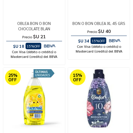
OBLEA BON O BON
BON O BON OBLEA XL 45 GRS
CHOCOLATE BLAN
$U 40
Precio
$U 21
Precio
$U 34
15%OFF
$U 18
15%OFF
Con Visa (débito o crédito) o
Mastercard (credito) del BBVA
Con Visa (débito o crédito) o
Mastercard (credito) del BBVA
25%
15%
OFF
OFF