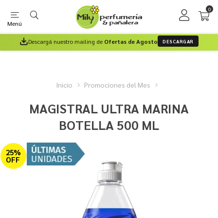
0
Menú
Descargá nuestro mailing de
Ofertas de Agosto
DESCARGAR
Inicio
Promociones del Mes
MAGISTRAL ULTRA MARINA
BOTELLA 500 ML
25%
OFF