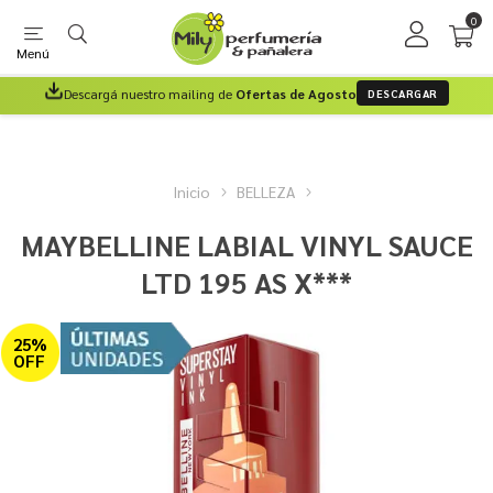
0
Menú
Descargá nuestro mailing de
Ofertas de Agosto
DESCARGAR
Inicio
BELLEZA
MAYBELLINE LABIAL VINYL SAUCE
LTD 195 AS X***
25%
OFF