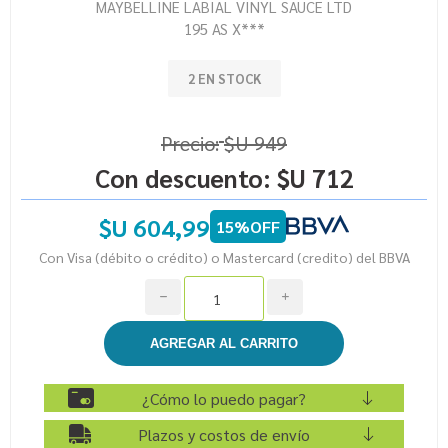
MAYBELLINE LABIAL VINYL SAUCE LTD
195 AS X***
2 EN STOCK
Precio:
$U 949
Con descuento:
$U 712
$U 604,99
15%OFF
Con Visa (débito o crédito) o Mastercard (credito) del BBVA
h
i
¿Cómo lo puedo pagar?
Plazos y costos de envío