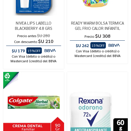
NIVEA LIPS LABELLO
READY WARM BOLSA TERMICA
BLACKBERRY 4.8 GRS
GEL FRIO CALOR INFANTIL
$U 280
$U 308
Precio antes
Precio
$U 210
Con descuento
$U 262
15%OFF
$U 179
15%OFF
Con Visa (débito o crédito) o
Mastercard (credito) del BBVA
Con Visa (débito o crédito) o
Mastercard (credito) del BBVA