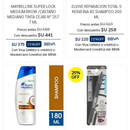
MAYBELLINE SUPER LOCK
ELVIVE REPARACION TOTAL 5
MEDIUM BROW /CASTAÑO
KERATINA XS SHAMPOO 200
MEDIANO TINTA CEJAS N° 257
ML
7 ML
$U 369
Precio antes
$U 588
$U 258
Precio antes
Con descuento
$U 441
Con descuento
$U 220
15%OFF
$U 375
15%OFF
Con Visa (débito o crédito) o
Mastercard (credito) del BBVA
Con Visa (débito o crédito) o
Mastercard (credito) del BBVA
25%
OFF