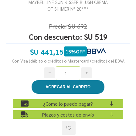
MAYBELLINE SUN KISSER BLUSH CREMA
OF SHIMER Nº 20***
Precio:
$U 692
Con descuento:
$U 519
$U 441,15
15%OFF
Con Visa (débito o crédito) o Mastercard (credito) del BBVA
h
i
¿Cómo lo puedo pagar?
Plazos y costos de envío