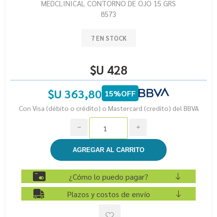
MEDCLINICAL CONTORNO DE OJO 15 GRS
8573
7 EN STOCK
$U 428
$U 363,80
15%OFF
Con Visa (débito o crédito) o Mastercard (credito) del BBVA
h
i
¿Cómo lo puedo pagar?
Plazos y costos de envío