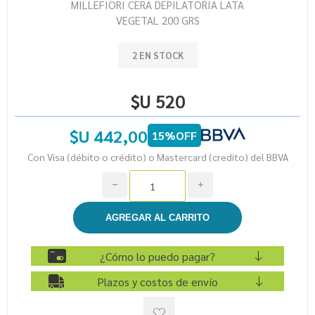
MILLEFIORI CERA DEPILATORIA LATA
VEGETAL 200 GRS
2 EN STOCK
$U 520
$U 442,00
15%OFF
Con Visa (débito o crédito) o Mastercard (credito) del BBVA
h
i
¿Cómo lo puedo pagar?
Plazos y costos de envío