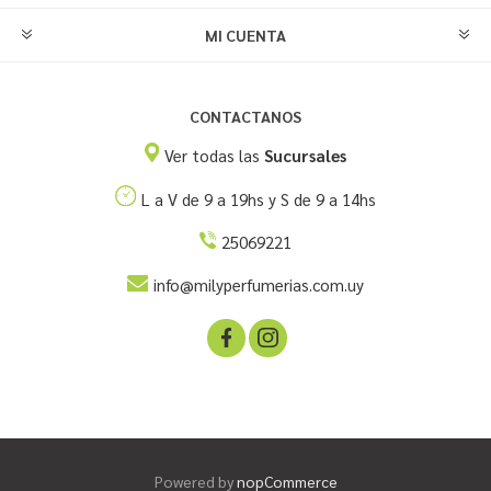
MI CUENTA
CONTACTANOS
Ver todas las
Sucursales
L a V de 9 a 19hs y S de 9 a 14hs
25069221
info@milyperfumerias.com.uy
Powered by
nopCommerce