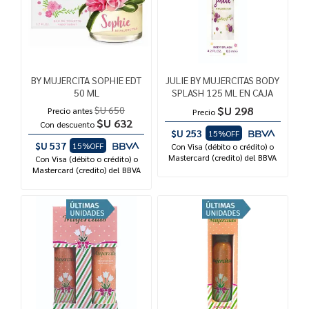
BY MUJERCITA SOPHIE EDT
JULIE BY MUJERCITAS BODY
50 ML
SPLASH 125 ML EN CAJA
$U 650
$U 298
Precio antes
Precio
$U 632
Con descuento
$U 253
15%OFF
$U 537
15%OFF
Con Visa (débito o crédito) o
Mastercard (credito) del BBVA
Con Visa (débito o crédito) o
Mastercard (credito) del BBVA