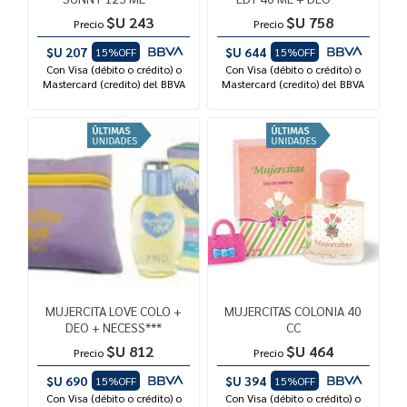
$U 243
$U 758
Precio
Precio
$U 207
$U 644
15%OFF
15%OFF
Con Visa (débito o crédito) o
Con Visa (débito o crédito) o
Mastercard (credito) del BBVA
Mastercard (credito) del BBVA
MUJERCITA LOVE COLO +
MUJERCITAS COLONIA 40
DEO + NECESS***
CC
$U 812
$U 464
Precio
Precio
$U 690
$U 394
15%OFF
15%OFF
Con Visa (débito o crédito) o
Con Visa (débito o crédito) o