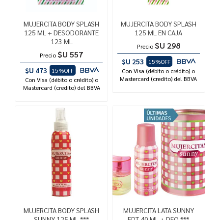
MUJERCITA BODY SPLASH
MUJERCITA BODY SPLASH
125 ML + DESODORANTE
125 ML EN CAJA
123 ML
$U 298
Precio
$U 557
Precio
$U 253
15%OFF
$U 473
15%OFF
Con Visa (débito o crédito) o
Mastercard (credito) del BBVA
Con Visa (débito o crédito) o
Mastercard (credito) del BBVA
MUJERCITA BODY SPLASH
MUJERCITA LATA SUNNY
SUNNY 125 ML ***
EDT 40 ML + DEO ***