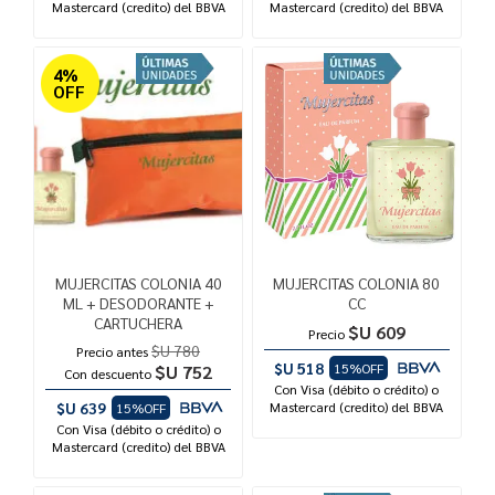
Mastercard (credito) del BBVA
Mastercard (credito) del BBVA
4%
OFF
MUJERCITAS COLONIA 40
MUJERCITAS COLONIA 80
ML + DESODORANTE +
CC
CARTUCHERA
$U 609
Precio
$U 780
Precio antes
$U 518
15%OFF
$U 752
Con descuento
Con Visa (débito o crédito) o
$U 639
Mastercard (credito) del BBVA
15%OFF
Con Visa (débito o crédito) o
Mastercard (credito) del BBVA