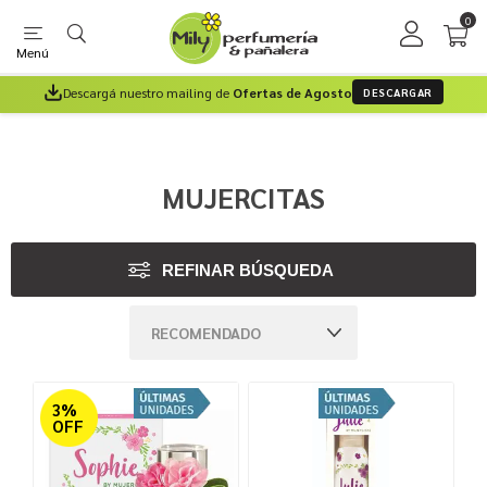
0
Menú
Descargá nuestro mailing de
Ofertas de Agosto
DESCARGAR
MUJERCITAS
REFINAR BÚSQUEDA
3%
OFF