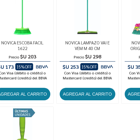
NOVICA ESCOBA FACIL
NOVICA LAMPAZO VAI E
NOV
1622
VEM M 40 CM
ORIG
$U 203
$U 298
Precio
Precio
$U 173
$U 253
$U 3
15%OFF
15%OFF
Con Visa (débito o crédito) o
Con Visa (débito o crédito) o
Con Vi
astercard (credito) del BBVA
Mastercard (credito) del BBVA
Masterc