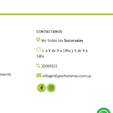
CONTACTANOS
Ver todas las
Sucursales
L a V de 9 a 19hs y S de 9 a
14hs
25069221
temente
info@milyperfumerias.com.uy