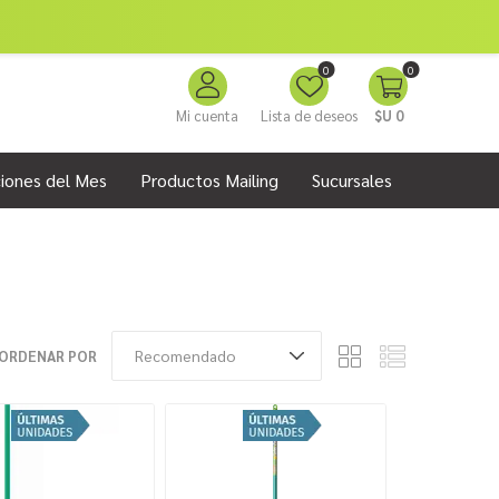
0
0
Mi cuenta
Lista de deseos
$U 0
iones del Mes
Productos Mailing
Sucursales
ORDENAR POR