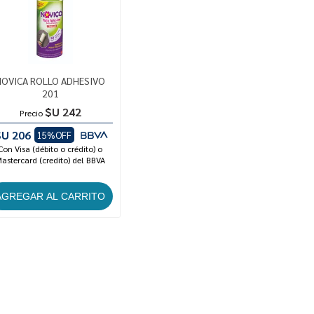
NOVICA ROLLO ADHESIVO
201
$U 242
Precio
$U 206
15%OFF
Con Visa (débito o crédito) o
astercard (credito) del BBVA