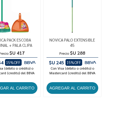
ICA PACK ESCOBA
NOVICA PALO EXTENSIBLE
INAL + PALA CLIPA
45
$U 417
$U 288
Precio
Precio
54
$U 245
15%OFF
15%OFF
sa (débito o crédito) o
Con Visa (débito o crédito) o
ard (credito) del BBVA
Mastercard (credito) del BBVA