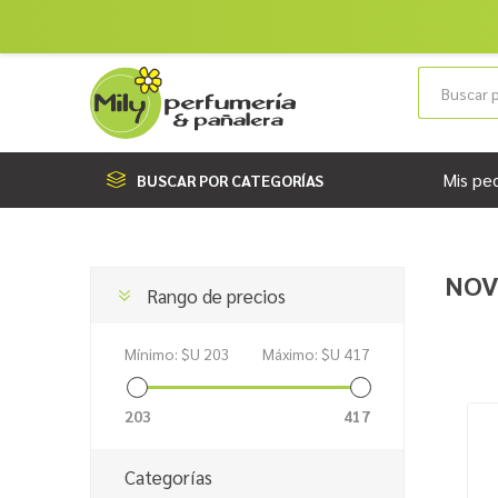
Mis pe
BUSCAR POR CATEGORÍAS
NOV
Rango de precios
Mínimo:
$U 203
Máximo:
$U 417
203
417
Categorías