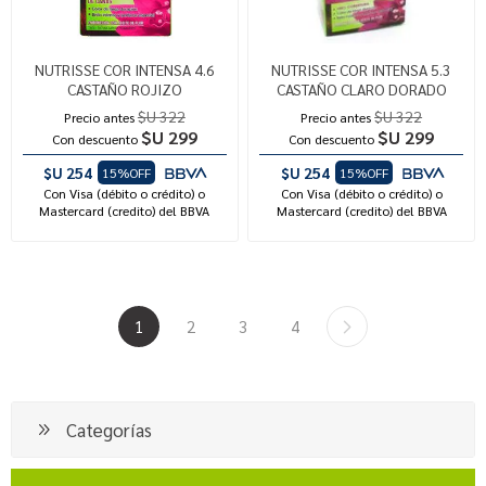
NUTRISSE COR INTENSA 4.6
NUTRISSE COR INTENSA 5.3
CASTAÑO ROJIZO
CASTAÑO CLARO DORADO
$U 322
$U 322
Precio antes
Precio antes
$U 299
$U 299
Con descuento
Con descuento
$U 254
$U 254
15%OFF
15%OFF
Con Visa (débito o crédito) o
Con Visa (débito o crédito) o
Mastercard (credito) del BBVA
Mastercard (credito) del BBVA
1
2
3
4
Categorías