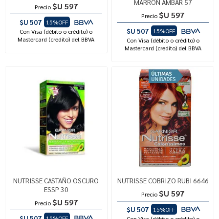
MARRON AMBAR 57
$U 597
Precio
$U 597
Precio
$U 507
15%OFF
$U 507
15%OFF
Con Visa (débito o crédito) o
Mastercard (credito) del BBVA
Con Visa (débito o crédito) o
Mastercard (credito) del BBVA
NUTRISSE CASTAÑO OSCURO
NUTRISSE COBRIZO RUBI 6646
ESSP 30
$U 597
Precio
$U 597
Precio
$U 507
15%OFF
$U 507
15%OFF
Con Visa (débito o crédito) o