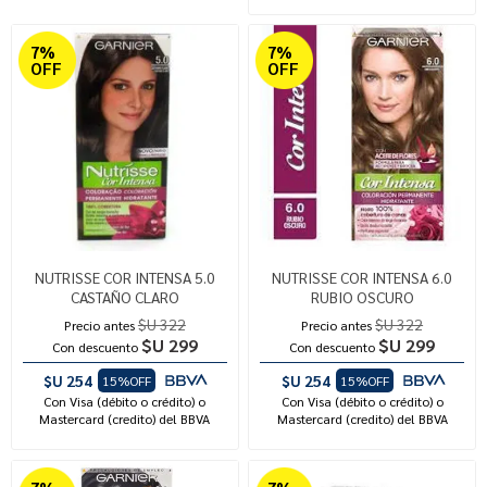
7%
7%
OFF
OFF
NUTRISSE COR INTENSA 5.0
NUTRISSE COR INTENSA 6.0
CASTAÑO CLARO
RUBIO OSCURO
$U 322
$U 322
Precio antes
Precio antes
$U 299
$U 299
Con descuento
Con descuento
$U 254
$U 254
15%OFF
15%OFF
Con Visa (débito o crédito) o
Con Visa (débito o crédito) o
Mastercard (credito) del BBVA
Mastercard (credito) del BBVA