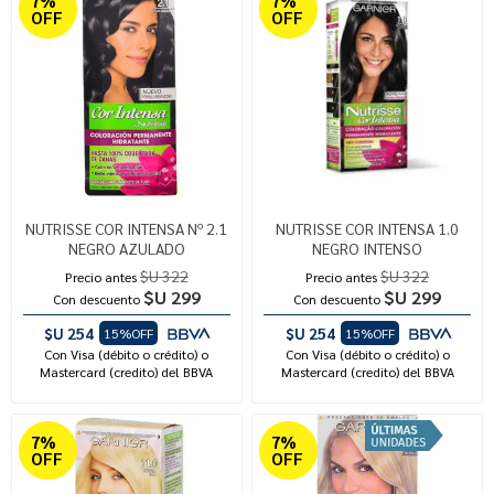
7%
7%
OFF
OFF
NUTRISSE COR INTENSA Nº 2.1
NUTRISSE COR INTENSA 1.0
NEGRO AZULADO
NEGRO INTENSO
$U 322
$U 322
Precio antes
Precio antes
$U 299
$U 299
Con descuento
Con descuento
$U 254
$U 254
15%OFF
15%OFF
Con Visa (débito o crédito) o
Con Visa (débito o crédito) o
Mastercard (credito) del BBVA
Mastercard (credito) del BBVA
7%
7%
OFF
OFF