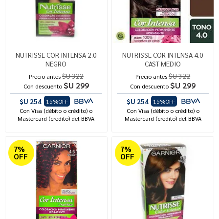
NUTRISSE COR INTENSA 2.0
NUTRISSE COR INTENSA 4.0
NEGRO
CAST MEDIO
$U 322
$U 322
Precio antes
Precio antes
$U 299
$U 299
Con descuento
Con descuento
$U 254
$U 254
15%OFF
15%OFF
Con Visa (débito o crédito) o
Con Visa (débito o crédito) o
Mastercard (credito) del BBVA
Mastercard (credito) del BBVA
7%
7%
OFF
OFF