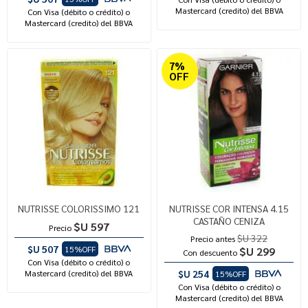
Mastercard (credito) del BBVA
Con Visa (débito o crédito) o
Mastercard (credito) del BBVA
7%
OFF
NUTRISSE COLORISSIMO 121
NUTRISSE COR INTENSA 4.15
CASTAÑO CENIZA
$U 597
Precio
$U 322
Precio antes
$U 507
15%OFF
$U 299
Con descuento
Con Visa (débito o crédito) o
Mastercard (credito) del BBVA
$U 254
15%OFF
Con Visa (débito o crédito) o
Mastercard (credito) del BBVA