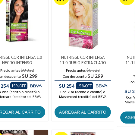
RISSE COR INTENSA 1.0
NUTRISSE COR INTENSA
NUT
NEGRO INTENSO
11.0 RUBIO EXTRA CLARO
11.1
$U 322
$U 322
Precio antes
Precio antes
$U 299
$U 299
Pr
on descuento
Con descuento
Con
 254
$U 254
15%OFF
15%OFF
$U 2
 Visa (débito o crédito) o
Con Visa (débito o crédito) o
ercard (credito) del BBVA
Mastercard (credito) del BBVA
Con V
Master