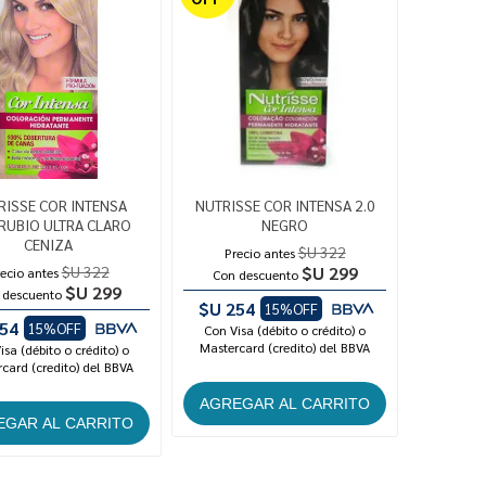
RISSE COR INTENSA
NUTRISSE COR INTENSA 2.0
 RUBIO ULTRA CLARO
NEGRO
CENIZA
$U 322
Precio antes
$U 322
$U 299
ecio antes
Con descuento
$U 299
 descuento
$U 254
15%OFF
54
15%OFF
Con Visa (débito o crédito) o
Mastercard (credito) del BBVA
isa (débito o crédito) o
card (credito) del BBVA