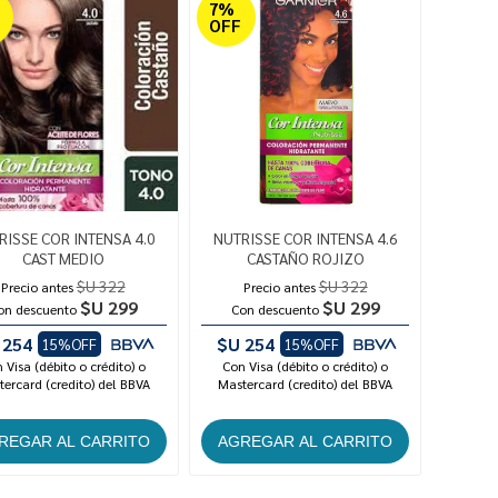
7%
OFF
RISSE COR INTENSA 4.0
NUTRISSE COR INTENSA 4.6
CAST MEDIO
CASTAÑO ROJIZO
$U 322
$U 322
Precio antes
Precio antes
$U 299
$U 299
on descuento
Con descuento
 254
$U 254
15%OFF
15%OFF
 Visa (débito o crédito) o
Con Visa (débito o crédito) o
ercard (credito) del BBVA
Mastercard (credito) del BBVA