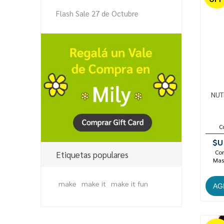
Flash Sale 27 de Octubre
NUT
C
$U
Con
Etiquetas populares
Mast
make
make it
make it fun