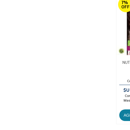
7%
OFF
NUT
C
$U
Con
Mast