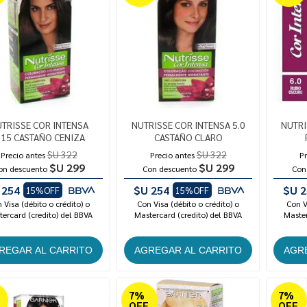
TRISSE COR INTENSA
NUTRISSE COR INTENSA 5.0
NUTRI
.15 CASTAÑO CENIZA
CASTAÑO CLARO
$U 322
$U 322
Precio antes
Precio antes
Pr
$U 299
$U 299
on descuento
Con descuento
Con
 254
$U 254
$U 2
15%OFF
15%OFF
 Visa (débito o crédito) o
Con Visa (débito o crédito) o
Con V
ercard (credito) del BBVA
Mastercard (credito) del BBVA
Master
7%
7%
OFF
OFF