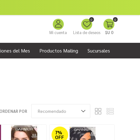
0
0
Mi cuenta
Lista de deseos
$U 0
iones del Mes
Productos Mailing
Sucursales
ORDENAR POR
7%
OFF