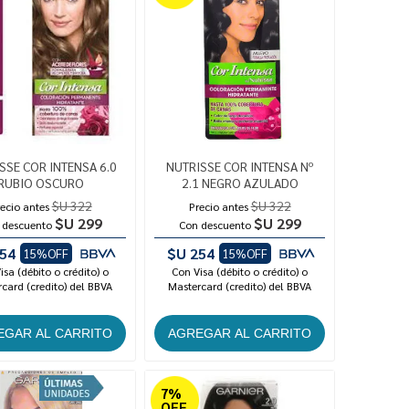
SSE COR INTENSA 6.0
NUTRISSE COR INTENSA Nº
RUBIO OSCURO
2.1 NEGRO AZULADO
$U 322
$U 322
ecio antes
Precio antes
$U 299
$U 299
 descuento
Con descuento
54
$U 254
15%OFF
15%OFF
isa (débito o crédito) o
Con Visa (débito o crédito) o
card (credito) del BBVA
Mastercard (credito) del BBVA
7%
OFF