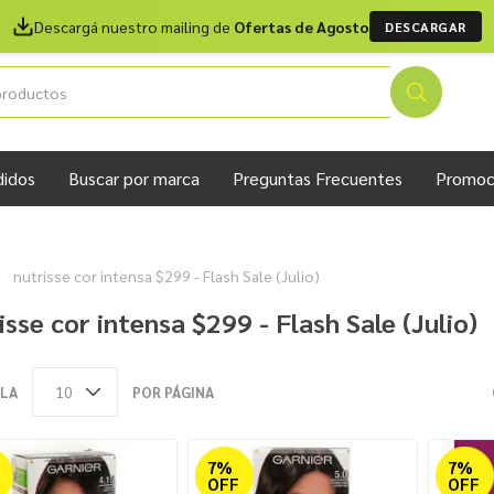
Descargá nuestro mailing de
Ofertas de Agosto
DESCARGAR
didos
Buscar por marca
Preguntas Frecuentes
Promoc
nutrisse cor intensa $299 - Flash Sale (Julio)
isse cor intensa $299 - Flash Sale (Julio)
LA
POR PÁGINA
7%
7%
OFF
OFF