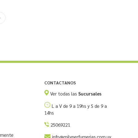
CONTACTANOS
Ver todas las
Sucursales
L a V de 9 a 19hs y S de 9 a
14hs
25069221
temente
info@milyperfumerias.com.uy