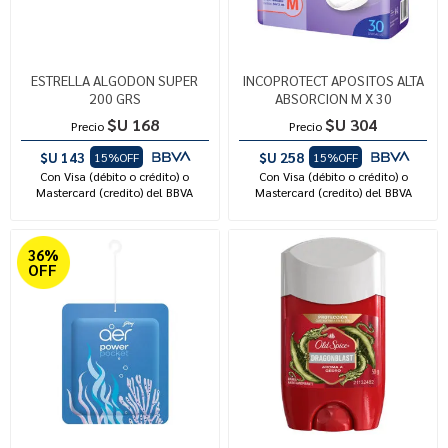
ESTRELLA ALGODON SUPER
INCOPROTECT APOSITOS ALTA
200 GRS
ABSORCION M X 30
$U 168
$U 304
Precio
Precio
$U 143
$U 258
15%OFF
15%OFF
Con Visa (débito o crédito) o
Con Visa (débito o crédito) o
Mastercard (credito) del BBVA
Mastercard (credito) del BBVA
36%
OFF