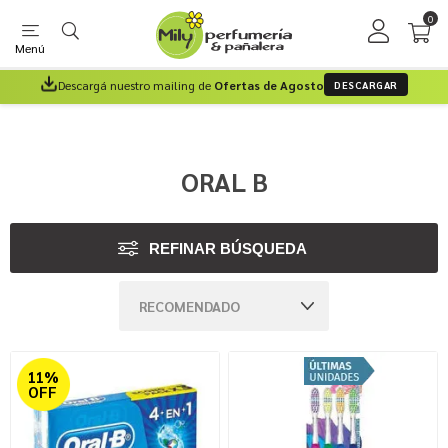
0
Menú
Descargá nuestro mailing de
Ofertas de Agosto
DESCARGAR
ORAL B
REFINAR BÚSQUEDA
11%
OFF