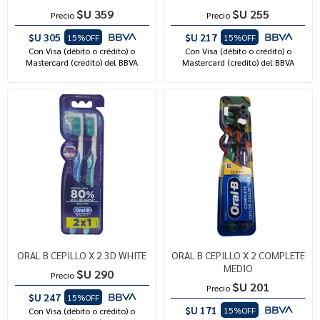
$U 359
$U 255
Precio
Precio
$U 305
$U 217
15%OFF
15%OFF
Con Visa (débito o crédito) o
Con Visa (débito o crédito) o
Mastercard (credito) del BBVA
Mastercard (credito) del BBVA
ORAL B CEPILLO X 2 3D WHITE
ORAL B CEPILLO X 2 COMPLETE
MEDIO
$U 290
Precio
$U 201
Precio
$U 247
15%OFF
$U 171
15%OFF
Con Visa (débito o crédito) o