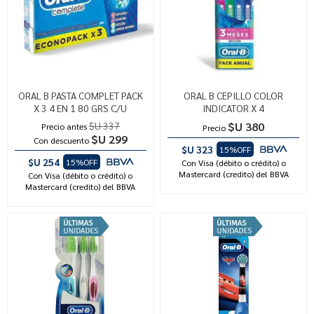
ORAL B PASTA COMPLET PACK
ORAL B CEPILLO COLOR
X 3 4 EN 1 80 GRS C/U
INDICATOR X 4
$U 337
$U 380
Precio antes
Precio
$U 299
Con descuento
$U 323
15%OFF
$U 254
15%OFF
Con Visa (débito o crédito) o
Mastercard (credito) del BBVA
Con Visa (débito o crédito) o
Mastercard (credito) del BBVA