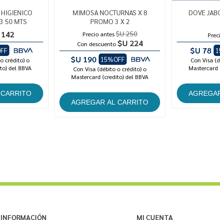
 HIGIENICO
MIMOSA NOCTURNAS X 8
DOVE JAB
3 50 MTS
PROMO 3 X 2
 142
$U 250
Precio antes
Prec
$U 224
Con descuento
$U 78
FF
1
$U 190
15%OFF
o crédito) o
Con Visa (d
to) del BBVA
Mastercard 
Con Visa (débito o crédito) o
Mastercard (credito) del BBVA
INFORMACIÓN
MI CUENTA