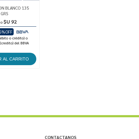
ON BLANCO 135
GRS
$U 92
io
5%OFF
ébito o crédito) o
(credito) del BBVA
CONTACTANOS