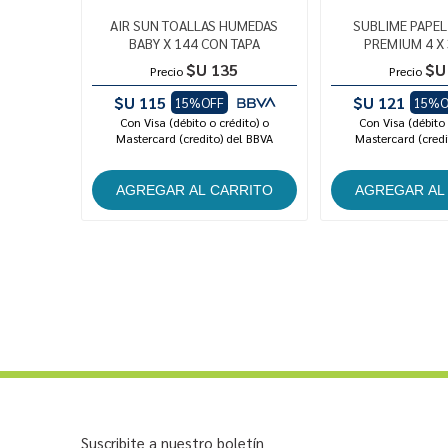
AIR SUN TOALLAS HUMEDAS
SUBLIME PAPEL
BABY X 144 CON TAPA
PREMIUM 4 X 
$U 135
$U
Precio
Precio
$U 115
$U 121
15%OFF
15%O
Con Visa (débito o crédito) o
Con Visa (débito 
Mastercard (credito) del BBVA
Mastercard (credi
Suscribite a nuestro boletín