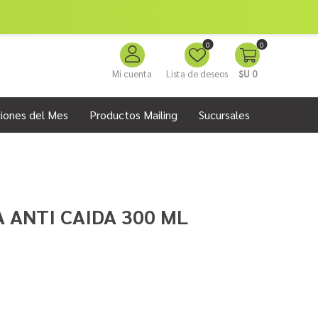
0
0
Mi cuenta
Lista de deseos
$U 0
iones del Mes
Productos Mailing
Sucursales
ANTI CAIDA 300 ML