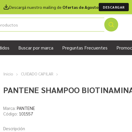
Descargá nuestro mailing de
Ofertas de Agosto
DESCARGAR
didos
Buscar por marca
Preguntas Frecuentes
Promoc
Inicio
CUIDADO CAPILAR
PANTENE SHAMPOO BIOTINAMINA 
Marca:
PANTENE
Código:
101557
Descripción