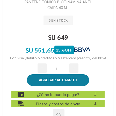
PANTENE TONICO BIOTINAMINA ANTI
CAIDA 60 ML
5 EN STOCK
$U 649
$U 551,65
15%OFF
Con Visa (débito o crédito) o Mastercard (credito) del BBVA
h
i
¿Cómo lo puedo pagar?
Plazos y costos de envío