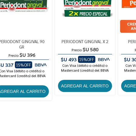
PERIODONT GINGIVAL 90
PERIODONT GINGIVAL X 2
PER
GR
$U 580
Precio
$U 396
Precio
$U 493
$U 3
15%OFF
$U 337
15%OFF
Con Visa (débito o crédito) o
Con Vi
Mastercard (credito) del BBVA
Masterc
Con Visa (débito o crédito) o
astercard (credito) del BBVA