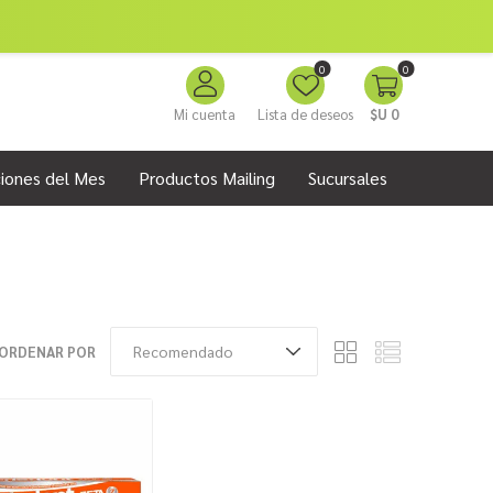
0
0
Mi cuenta
Lista de deseos
$U 0
iones del Mes
Productos Mailing
Sucursales
ORDENAR POR