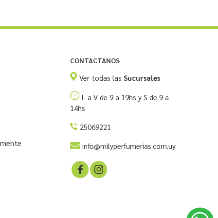
CONTACTANOS
Ver todas las
Sucursales
L a V de 9 a 19hs y S de 9 a
14hs
25069221
temente
info@milyperfumerias.com.uy