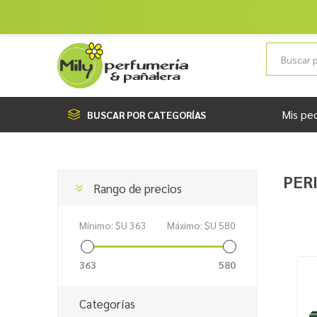
Mis pe
BUSCAR POR CATEGORÍAS
PER
Rango de precios
Mínimo:
$U 363
Máximo:
$U 580
363
580
Categorías