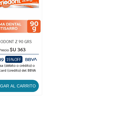
IODONT Z 90 GRS
$U 363
Precio
09
15%OFF
sa (débito o crédito) o
ard (credito) del BBVA