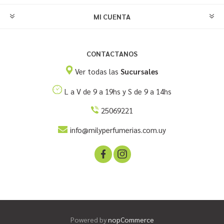
MI CUENTA
CONTACTANOS
Ver todas las
Sucursales
L a V de 9 a 19hs y S de 9 a 14hs
25069221
info@milyperfumerias.com.uy
Powered by
nopCommerce