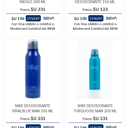
INDIGO 200 ML
DESODORANTE 150 ML
$U 231
$U 123
Precio
Precio
$U 196
$U 105
15%OFF
15%OFF
Con Visa (débito o crédito) o
Con Visa (débito o crédito) o
Mastercard (credito) del BBVA
Mastercard (credito) del BBVA
NIKE DESODORANTE
NIKE DESODORANTE
VIRALBLUE MAN 200 ML
TURQUOISE MAN 200 ML
$U 231
$U 231
Precio
Precio
$U 196
$U 196
15%OFF
15%OFF