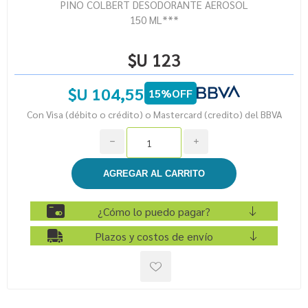
PINO COLBERT DESODORANTE AEROSOL
150 ML***
$U 123
$U 104,55
15%OFF
Con Visa (débito o crédito) o Mastercard (credito) del BBVA
h
i
¿Cómo lo puedo pagar?
Plazos y costos de envío