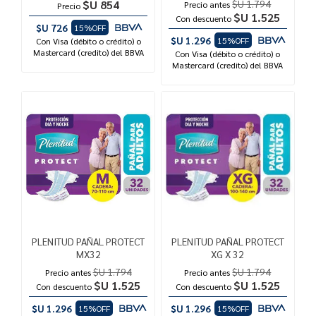
$U 854
$U 1.794
Precio antes
Precio
$U 1.525
Con descuento
$U 726
15%OFF
$U 1.296
15%OFF
Con Visa (débito o crédito) o
Mastercard (credito) del BBVA
Con Visa (débito o crédito) o
Mastercard (credito) del BBVA
PLENITUD PAÑAL PROTECT
PLENITUD PAÑAL PROTECT
MX32
XG X 32
$U 1.794
$U 1.794
Precio antes
Precio antes
$U 1.525
$U 1.525
Con descuento
Con descuento
$U 1.296
$U 1.296
15%OFF
15%OFF