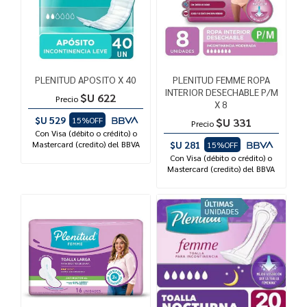
PLENITUD APOSITO X 40
PLENITUD FEMME ROPA
INTERIOR DESECHABLE P/M
$U 622
Precio
X 8
$U 529
15%OFF
$U 331
Precio
Con Visa (débito o crédito) o
Mastercard (credito) del BBVA
$U 281
15%OFF
Con Visa (débito o crédito) o
Mastercard (credito) del BBVA