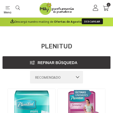
0
Menú
Descargá nuestro mailing de
Ofertas de Agosto
DESCARGAR
PLENITUD
REFINAR BÚSQUEDA