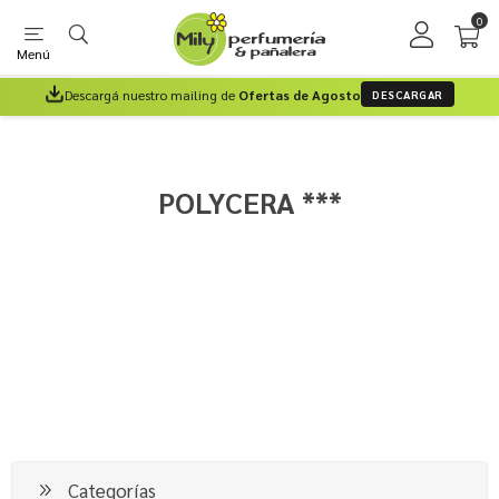
0
Menú
Descargá nuestro mailing de
Ofertas de Agosto
DESCARGAR
POLYCERA ***
Categorías