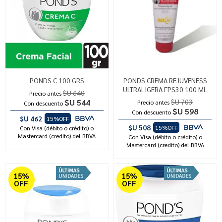
PONDS C 100 GRS
PONDS CREMA REJUVENESS
ULTRALIGERA FPS30 100 ML
$U 640
Precio antes
$U 544
$U 703
Precio antes
Con descuento
$U 598
Con descuento
$U 462
15%OFF
$U 508
15%OFF
Con Visa (débito o crédito) o
Mastercard (credito) del BBVA
Con Visa (débito o crédito) o
Mastercard (credito) del BBVA
15%
15%
OFF
OFF