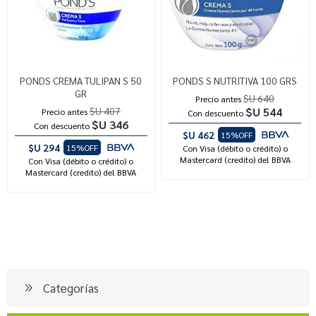
PONDS CREMA TULIPAN S 50
PONDS S NUTRITIVA 100 GRS
GR
$U 640
Precio antes
$U 407
$U 544
Precio antes
Con descuento
$U 346
Con descuento
$U 462
15%OFF
$U 294
15%OFF
Con Visa (débito o crédito) o
Mastercard (credito) del BBVA
Con Visa (débito o crédito) o
Mastercard (credito) del BBVA
Categorías