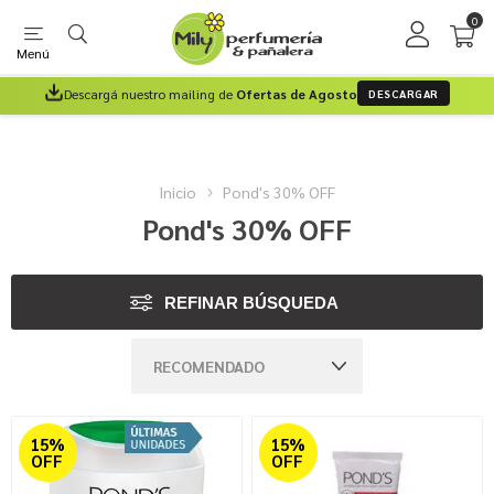
0
Menú
Descargá nuestro mailing de
Ofertas de Agosto
DESCARGAR
Inicio
Pond's 30% OFF
Pond's 30% OFF
REFINAR BÚSQUEDA
15%
15%
OFF
OFF