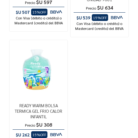
$U 597
Precio
$U 634
Precio
$U 507
15%OFF
$U 539
15%OFF
Con Visa (débito o crédito) o
Mastercard (credito) del BBVA
Con Visa (débito o crédito) o
Mastercard (credito) del BBVA
READY WARM BOLSA
TERMICA GEL FRIO CALOR
INFANTIL
$U 308
Precio
$U 262
15%OFF