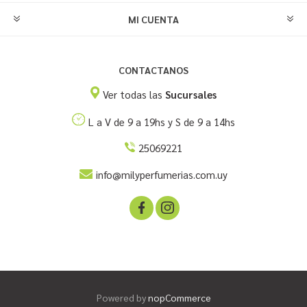
MI CUENTA
CONTACTANOS
Ver todas las
Sucursales
L a V de 9 a 19hs y S de 9 a 14hs
25069221
info@milyperfumerias.com.uy
Powered by
nopCommerce