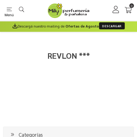
0
Menú
Descargá nuestro mailing de
Ofertas de Agosto
DESCARGAR
REVLON ***
Categorías