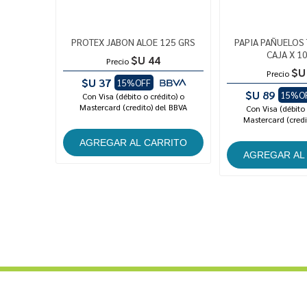
PROTEX JABON ALOE 125 GRS
PAPIA PAÑUELOS 
CAJA X 1
$U 44
Precio
$U
Precio
$U 37
15%OFF
$U 89
15%O
Con Visa (débito o crédito) o
Mastercard (credito) del BBVA
Con Visa (débito 
Mastercard (credi