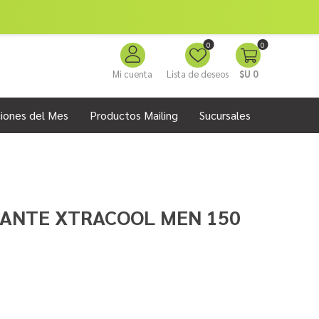
0
0
Mi cuenta
Lista de deseos
$U 0
iones del Mes
Productos Mailing
Sucursales
ANTE XTRACOOL MEN 150