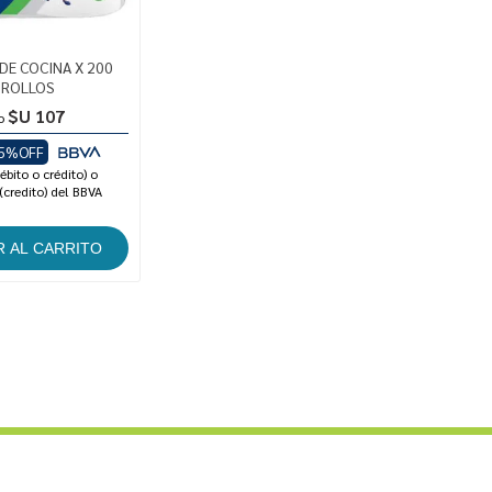
 DE COCINA X 200
2 ROLLOS
$U 107
o
5%OFF
ébito o crédito) o
(credito) del BBVA