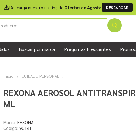
Descargá nuestro mailing de
Ofertas de Agosto
DESCARGAR
didos
Buscar por marca
Preguntas Frecuentes
Promoc
Inicio
CUIDADO PERSONAL
REXONA AEROSOL ANTITRANSPIR
ML
Marca:
REXONA
Código:
90141