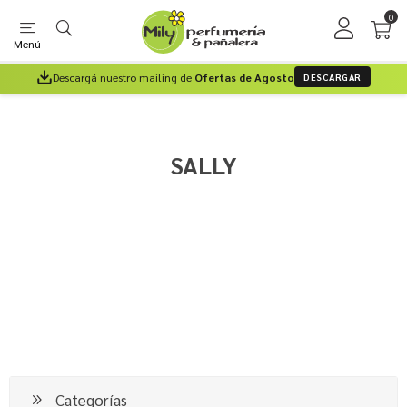
0
Menú
Descargá nuestro mailing de
Ofertas de Agosto
DESCARGAR
SALLY
Categorías