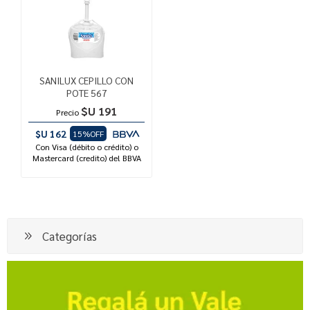
SANILUX CEPILLO CON
POTE 567
$U 191
Precio
$U 162
15%OFF
Con Visa (débito o crédito) o
Mastercard (credito) del BBVA
Categorías