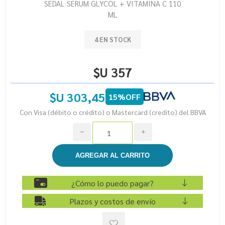
SEDAL SERUM GLYCOL + VITAMINA C 110
ML
4 EN STOCK
$U 357
$U 303,45
15%OFF
Con Visa (débito o crédito) o Mastercard (credito) del BBVA
h
i
¿Cómo lo puedo pagar?
Plazos y costos de envío