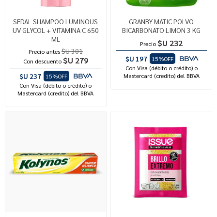
SEDAL SHAMPOO LUMINOUS
GRANBY MATIC POLVO
UV GLYCOL + VITAMINA C 650
BICARBONATO LIMON 3 KG
ML
$U 232
Precio
$U 301
Precio antes
$U 197
15%OFF
$U 279
Con descuento
Con Visa (débito o crédito) o
$U 237
Mastercard (credito) del BBVA
15%OFF
Con Visa (débito o crédito) o
Mastercard (credito) del BBVA