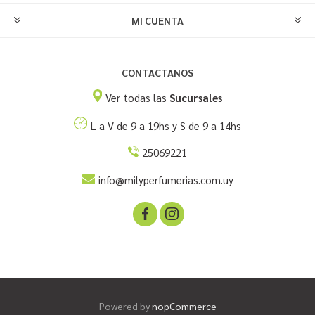
MI CUENTA
CONTACTANOS
Ver todas las
Sucursales
L a V de 9 a 19hs y S de 9 a 14hs
25069221
info@milyperfumerias.com.uy
Powered by
nopCommerce