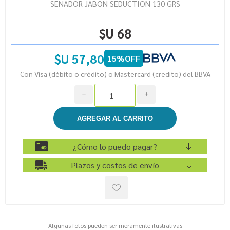
SENADOR JABON SEDUCTION 130 GRS
$U 68
$U 57,80
15%OFF
Con Visa (débito o crédito) o Mastercard (credito) del BBVA
h
i
¿Cómo lo puedo pagar?
Plazos y costos de envío
Algunas fotos pueden ser meramente ilustrativas