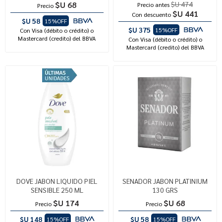
$U 68
$U 474
Precio antes
Precio
$U 441
Con descuento
$U 58
15%OFF
$U 375
15%OFF
Con Visa (débito o crédito) o
Mastercard (credito) del BBVA
Con Visa (débito o crédito) o
Mastercard (credito) del BBVA
DOVE JABON LIQUIDO PIEL
SENADOR JABON PLATINIUM
SENSIBLE 250 ML
130 GRS
$U 174
$U 68
Precio
Precio
$U 148
$U 58
15%OFF
15%OFF