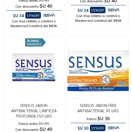
$U 40
Precio antes
Con descuento
$U 40
Con descuento
$U 34
15%OFF
$U 34
15%OFF
Con Visa (débito o crédito) o
Mastercard (credito) del BBVA
Con Visa (débito o crédito) o
Mastercard (credito) del BBVA
SENSUS JABON
SENSUS JABON FREE
ANTIBACTERIAL LIMPIEZA
ANTIBACTERIAL 90 GRS
PROFUNDA 150 GRS
$U 35
Precio
$U 41
Precio antes
$U 30
15%OFF
$U 40
Con descuento