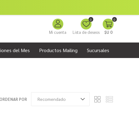
0
0
Mi cuenta
Lista de deseos
$U 0
iones del Mes
Productos Mailing
Sucursales
ORDENAR POR