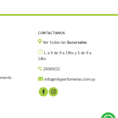
CONTACTANOS
Ver todas las
Sucursales
L a V de 9 a 19hs y S de 9 a
14hs
25069221
temente
info@milyperfumerias.com.uy