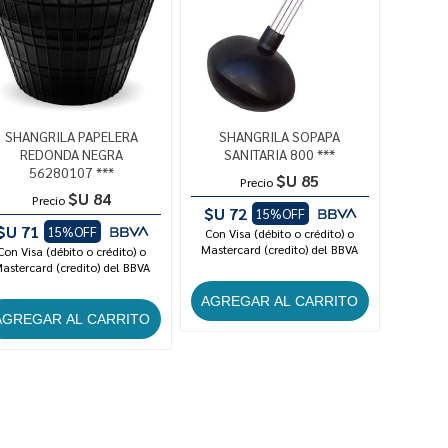
SHANGRILA PAPELERA
SHANGRILA SOPAPA
REDONDA NEGRA
SANITARIA 800 ***
56280107 ***
$U 85
Precio
$U 84
Precio
$U 72
15%OFF
$U 71
15%OFF
Con Visa (débito o crédito) o
Mastercard (credito) del BBVA
Con Visa (débito o crédito) o
astercard (credito) del BBVA