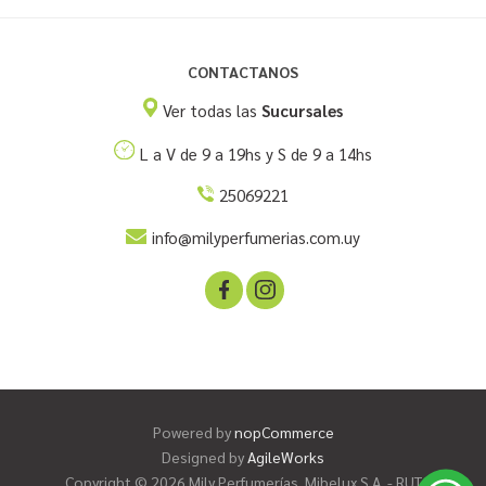
CONTACTANOS
Ver todas las
Sucursales
L a V de 9 a 19hs y S de 9 a 14hs
25069221
info@milyperfumerias.com.uy
Powered by
nopCommerce
Designed by
AgileWorks
Copyright © 2026 Mily Perfumerías. Mibelux S.A. - RUT