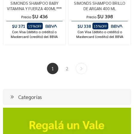
SIMONDS SHAMPOO BABY
SIMONDS SHAMPOO BRILLO
VITAMINA Y FUERZA 400ML***
DE ARGAN 400 ML
$U 436
$U 398
Precio
Precio
$U 371
$U 338
15%OFF
15%OFF
Con Visa (débito o crédito) o
Con Visa (débito o crédito) o
Mastercard (credito) del BBVA
Mastercard (credito) del BBVA
1
2
Categorías